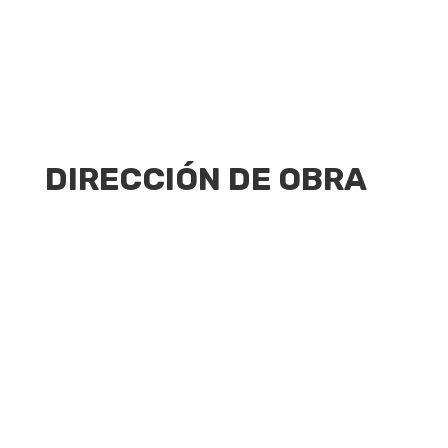
DIRECCIÓN DE OBRA
9
Dirección de ejecución de obra,
tanto en reforma como
edificación
En el sector de la construcción, la dirección
de obra es un factor determinante que
garantizará el cumplimiento adecuado de
todos los procesos, desde la cimentación
hasta el certificado final de obra.