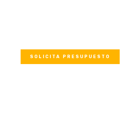
momento de que la construcción que se está
llevando a cabo cumple con todos los
requisitos técnicos y de seguridad que se
requieren.
SOLICITA PRESUPUESTO