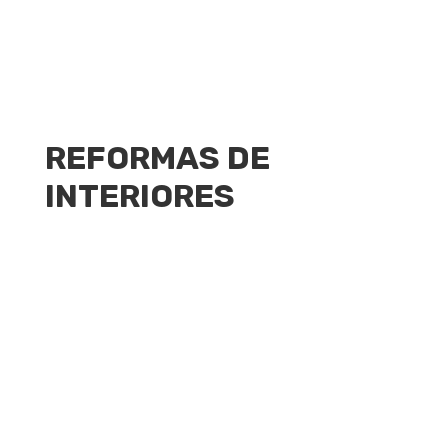
REFORMAS DE
INTERIORES
9
Reformas de interiores en
viviendas y locales comerciales
Realizamos proyectos globales que incluyen
desde el diseño del proyecto, adaptándolo a
las necesidades de cada cliente, hasta la
iluminación, pintura y decoración final de la
vivienda. En todo el proceso buscamos la
máxima transparencia y seguimos unos