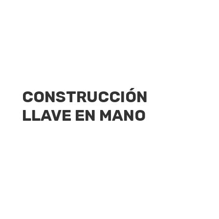
CONSTRUCCIÓN
LLAVE EN MANO
9
Contrato "Llave en mano"
Con la modalidad llave en mano le ofrecemos
una gran variedad de diseños de casas con
finos acabados que combinan confort y buen
gusto, donde podrá ahorrar un 50℅ de
consultoría. Con esta modalidad te damos la
opción de que ajustes nuestros diseños a su