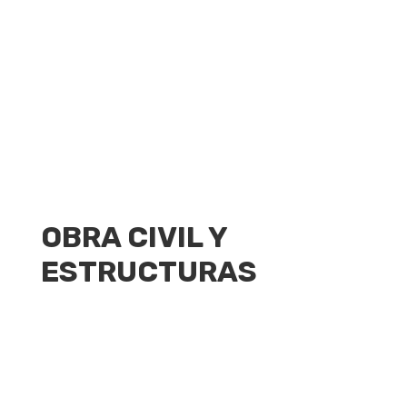
OBRA CIVIL Y
ESTRUCTURAS
9
Proyectos de obra civil,
urbanización y edificación
Desarrollamos actividades de construcción
en los ámbitos de la obra civil, edificación y