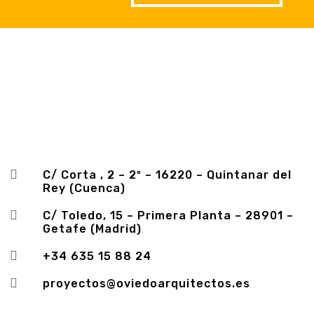

C/ Corta , 2 – 2º – 16220 – Quintanar del
Rey (Cuenca)

C/ Toledo, 15 – Primera Planta – 28901 –
Getafe (Madrid)

+34 635 15 88 24

proyectos@oviedoarquitectos.es