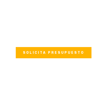
por un equipo propio de arquitectos,
arquitectos técnicos y delineantes que
desarrolla diseños personalizados de
proyectos.
Además, se ocupa la supervisión de la
calidad de los materiales.
SOLICITA PRESUPUESTO